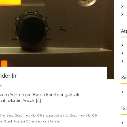
Arş
derilir
Kat
m
özüm Yöntemleri Bosch kombiler, yüksek
ihazlardır. Ancak […]
Üst
,
,
 arızası
Bosch kombi C6 arızası çözümü
Bosch kombi C6
 Bosch kombi C6 arızası kart tamiri