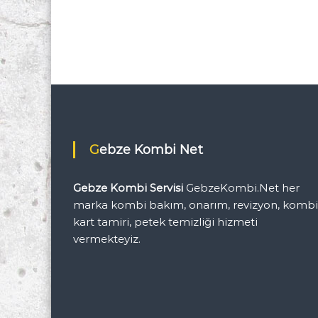
i
C
1
C
6
A
r
ı
z
a
s
Gebze Kombi Net
ı
N
a
Gebze Kombi Servisi
GebzeKombi.Net her
s
ı
marka kombi bakım, onarım, revizyon, komb
l
kart tamiri, petek temizliği hizmeti
G
vermekteyiz.
i
d
e
r
i
l
i