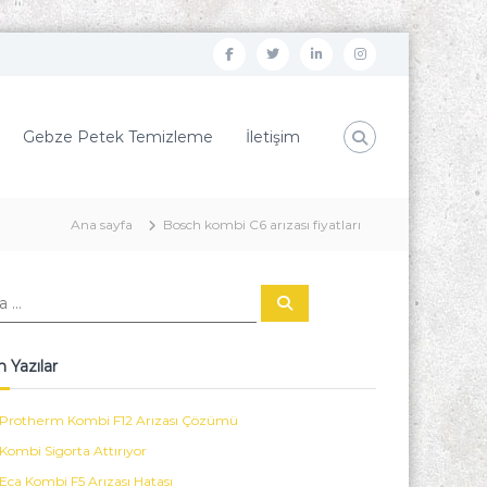
f
t
l
i
a
w
i
n
c
i
n
s
Gebze Petek Temizleme
İletişim
e
t
k
t
b
t
e
a
o
e
d
g
Ana sayfa
Bosch kombi C6 arızası fiyatları
o
r
i
r
k
n
a
A
r
m
a
 Yazılar
Protherm Kombi F12 Arızası Çözümü
Kombi Sigorta Attırıyor
Eca Kombi F5 Arızası Hatası