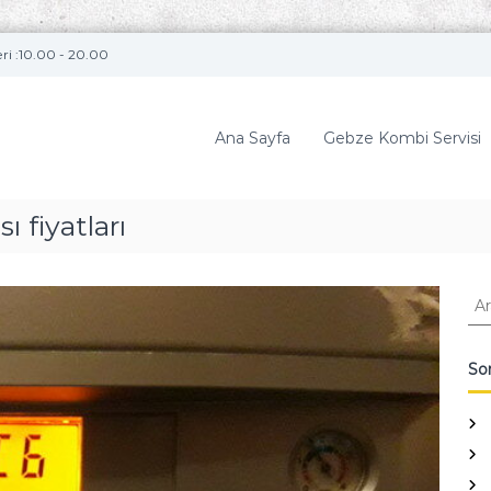
ri :10.00 - 20.00
Ana Sayfa
Gebze Kombi Servisi
 fiyatları
A
r
a
:
Son