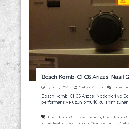
i
Y
a
m
a
n
T
e
k
n
i
Bosch Kombi C1 C6 Arızası Nasıl Gi
k
B
Eylül 14, 2025
Gebze Kombi
bir yoru
o
Bosch Kombi C1 C6 Arızası: Nedenleri ve Ç
s
performans ve uzun ömürlü kullanım sunan c
c
h
K
,
Bosch kombi C1 arızası çözümü
Bosch kombi C6
o
,
,
arızası fiyatları
Bosch kombi C6 arızası tamiri
m
Gebze
b