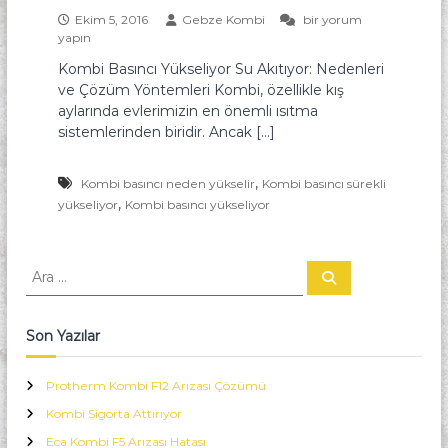
K
Y
Ekim 5, 2016
Gebze Kombi
bir yorum
o
yapın
a
m
m
Kombi Basıncı Yükseliyor Su Akıtıyor: Nedenleri
b
ve Çözüm Yöntemleri Kombi, özellikle kış
i
a
B
aylarında evlerimizin en önemli ısıtma
n
a
sistemlerinden biridir. Ancak […]
T
s
ı
e
n
,
Kombi basıncı neden yükselir
Kombi basıncı sürekli
k
c
,
yükseliyor
Kombi basıncı yükseliyor
n
ı
Y
i
ü
k
A
k
A
r
r
s
a
e
a
l
:
Son Yazılar
i
y
o
Protherm Kombi F12 Arızası Çözümü
r
Kombi Sigorta Attırıyor
S
u
Eca Kombi F5 Arızası Hatası