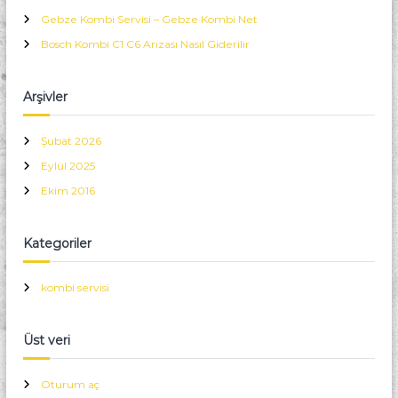
A
k
Gebze Kombi Servisi – Gebze Kombi Net
ı
Bosch Kombi C1 C6 Arızası Nasıl Giderilir
t
ı
y
Arşivler
o
r
i
Şubat 2026
ç
i
Eylül 2025
n
Ekim 2016
Kategoriler
kombi servisi
Üst veri
Oturum aç